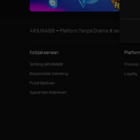
ARJUNA88 = Platform Tanpa Drama # Jawaban unt
Kebijaksanaan
Platfor
Tentang ARJUNA88
Promosi
Responsible Gambling
Loyalty
Pusat Bantuan
Syarat dan Ketentuan