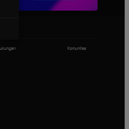
ukungan
Komunitas