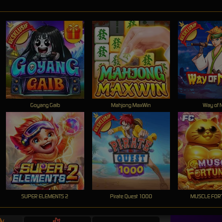
Goyang Gaib
Mahjong MaxWin
Way of N
SUPER ELEMENTS 2
Pirate Quest 1000
MUSCLE FOR