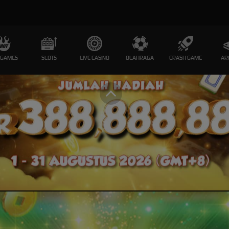
 GAMES
SLOTS
LIVE CASINO
OLAHRAGA
CRASH GAME
AR