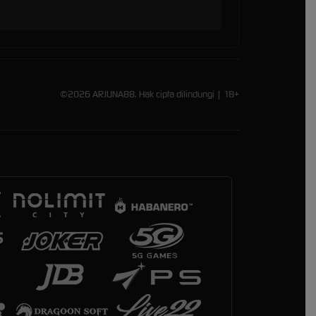
©2026 ARJUNA88. Hak cipta dilindungi | 18+