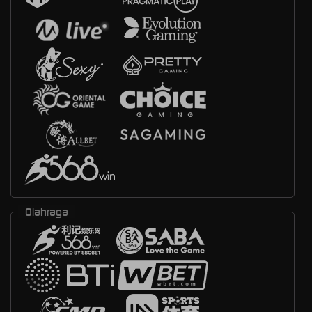
Olahraga