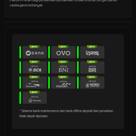
variasi game terbanyak
* Selama bank maintenance dan bank offline deposit dan penarikan
tidak dapat diproses