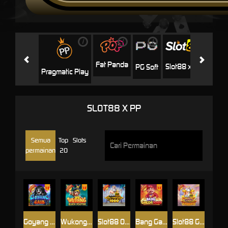
i
i
i
i
i
Facha
Fat Panda
Slot88 x PP
PG Soft
Pragmatic Play
SLOT88 X PP
Semua
Top
Slots
permainan
20
Goyang Gaib
Wukong - Black Scatter
Slot88 Olympus 1000
Bang Gacor 1000
Slot88 Gates of Olympus Super Scatter