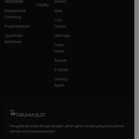
ARJUNA88
Games
Loyalty
Responsible
Slots
Gambling
Live
Pusat Bantuan
Casino
Syarat dan
Olahraga
Ketentuan
Crash
Game
Arcade
E-Sports
Sabung
Ayam
TARUHAN SLOT
Penyedia slot online dengan beragam pilihan game menarik yang memudahkan
pemain untuk mencapai jackpot