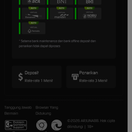
* Selama bank maintenance dan bank offline deposit dan
penarikan tidak dapat diproses
Deposit
Penarikan
Rata-rata 1 Menit
Rata-rata 3 Menit
Tanggung Jawab
Browser Yang
Bermain
Didukung
©2026 ARJUNA88. Hak cipta
dilindungi | 18+