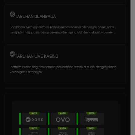
TARUHAN OLAHRAGA
Sportsbook Gaming Platform Terbaik menawarkan lebih banyak game, odds
yang lebih tinggi, dan menyediakan pilihan yang lebih banyak untuk pemain.
TARUHAN LIVE KASINO
Platform Pilihan bagi perusahaan-perusahaan terbaik di dunia, dengan pilihan
variasi game terbanyak