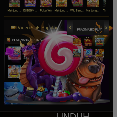
Mahjong Wins 3 – Black Scatter
DJ BOOM BOOM
Poker Win
Mahjong Wins Triple Pot
Wild Bandito
Mahjong Legend
The Crypt
Video Slots Popular
PEMENANG MESIN SLOT
piraw****3
IDR
1,985,180.00
Starlight Princess Super Scatter
jum****i
IDR
1,813,050.00
Gates of Olympus 1000
ha****a
IDR
1,469,070.00
Gates of Olympus 1000
yus****9
IDR
1,363,600.00
Mahjong Wins 3 – Black
UNDUH