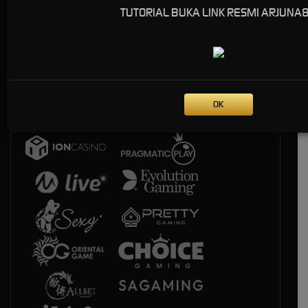
TUTORIAL BUKA LINK RESMI ARJUNA
OK
Live Casino