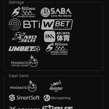
Olahraga
Crash Game