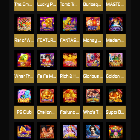
The Empire
Lucky Poker 2
Tomb Treasure
Burlesque 2
MASTER HAHA
Rat of Wealth
FEATURE BUY - Golden Pig
FANTASY - SOUTHEAST ASIA
Money Meow
Madame Caroline
What The FA
Fa Fa Monkey
Rich & Happy
Glorious Kingdom
Golden Week
PS Club
Challenge・Golden Pig
Fortune Teller
Who's The Boss
Super Boom