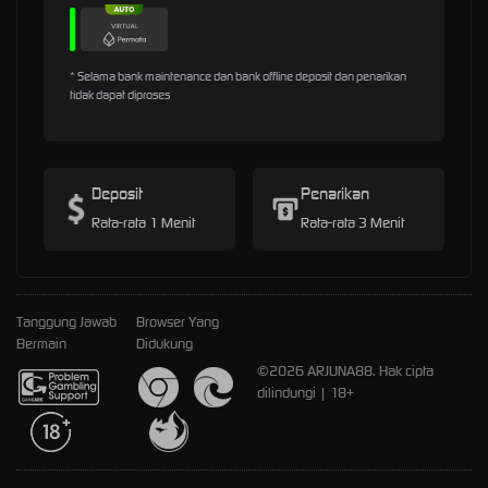
* Selama bank maintenance dan bank offline deposit dan penarikan
tidak dapat diproses
Deposit
Penarikan
Rata-rata 1 Menit
Rata-rata 3 Menit
Tanggung Jawab
Browser Yang
Bermain
Didukung
©2026 ARJUNA88. Hak cipta
dilindungi | 18+