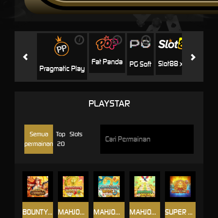
i
i
i
i
i
Facha
Fat Panda
Slot88 x PP
PG Soft
Pragmatic Play
PLAYSTAR
Semua
Top
Slots
permainan
20
BOUNTY EXPRESS
MAHJONG WAYS 3+
MAHJONG WAYS 3
MAHJONG：ORIGIN
SUPER GEMS 2